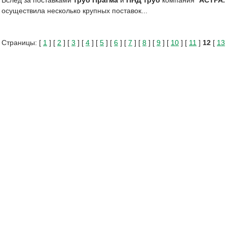
Вслед за поставками
труб Прагма
и
ПНД труб
компания "
АСТРА.
осуществила несколько крупных поставок...
Страницы: [
1
] [
2
] [
3
] [
4
] [
5
] [
6
] [
7
] [
8
] [
9
] [
10
] [
11
]
12
[
13