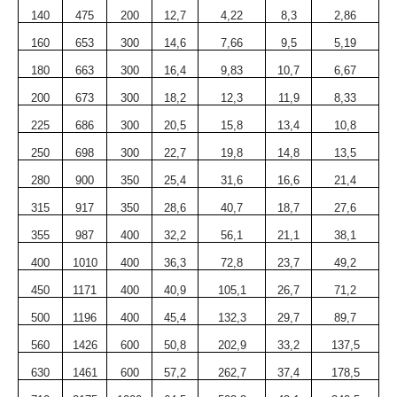
140
475
200
12,7
4,22
8,3
2,86
160
653
300
14,6
7,66
9,5
5,19
180
663
300
16,4
9,83
10,7
6,67
200
673
300
18,2
12,3
11,9
8,33
225
686
300
20,5
15,8
13,4
10,8
250
698
300
22,7
19,8
14,8
13,5
280
900
350
25,4
31,6
16,6
21,4
315
917
350
28,6
40,7
18,7
27,6
355
987
400
32,2
56,1
21,1
38,1
400
1010
400
36,3
72,8
23,7
49,2
450
1171
400
40,9
105,1
26,7
71,2
500
1196
400
45,4
132,3
29,7
89,7
560
1426
600
50,8
202,9
33,2
137,5
630
1461
600
57,2
262,7
37,4
178,5