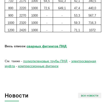
710
2175
1000
64,5
502,3
42,1
340,5
800
2220
1000
72,6
649,1
47,4
440,0
900
2270
1000
-
-
53,3
567,7
1000
2320
1000
-
-
59,3
716,3
1200
2420
1000
-
-
71,1
1072
Весь список
сварных фитингов ПНД
.
См. также -
полиэтиленовые трубы ПНД
-
электросварная
муфта
-
компрессионные фитинги
Новости
все новости