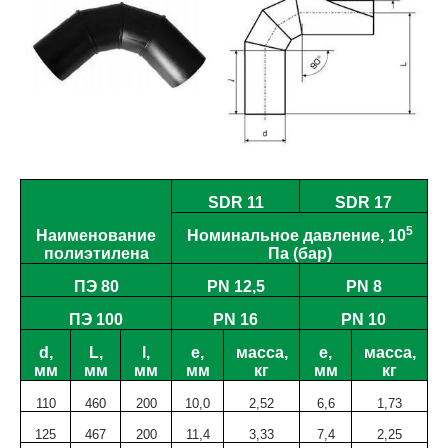
SDR 11
SDR 17
5
Наименование
Номинальное давление, 10
полиэтилена
Па (бар)
ПЭ 80
PN 12,5
PN 8
ПЭ 100
PN 16
PN 10
d,
L,
l,
e,
масса,
e,
масса,
мм
мм
мм
мм
кг
мм
кг
110
460
200
10,0
2
,52
6,6
1,73
125
467
200
11,4
3,33
7,4
2,25